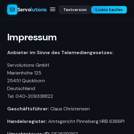
Servo
lutions
Testversion
Lizenz kaufen
Impressum
Anbieter im Sinne des Telemediengesetzes:
Servolutions GmbH
Marienhöhe 125
25451 Quickborn
Deutschland
Tel. 040-209338822
Geschäftsführer:
Claus Christensen
Handelsregister:
Amtsgericht Pinneberg HRB 6366PI
Umsatzsteuer-ID:
DE261191162